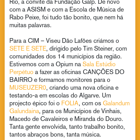
Rio, a convite da Fundação Galp. De novo
com a ASISM e com a Escola de Música de
Rabo Peixe, foi tudo tão bonito, que nem há
muitas palavras.
Para a CIM – Viseu Dão Lafões criámos o
SETE E SETE
, dirigido pelo Tim Steiner, com
comunidades dos 14 municípios da região.
Estivemos com a Opium na
Sala Estúdio
Perpétuo
a fazer as oficinas CANÇÕES DO
BAIRRO e formamos monitores para o
MUSEUZER0
, criando uma nova oficina e
testando-a em escolas do Algarve. Um
projecto épico foi o
FOLIA
, com os
Galandum
Galundaina
, para os Municípios de Vinhais,
Macedo de Cavaleiros e Miranda do Douro.
Tanta gente envolvida, tanto trabalho bonito,
tantos abraços bons, tanta música.