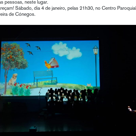
as pessoas, neste lugar.
reçam! Sábado, dia 4 de janeiro, pelas 21h30, no Centro Paroquia
eira de Cónegos.