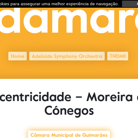
ookies para assegurar uma melhor experiência de navegação.
Home
Adelaide Symphony Orchestra
TNDMII
centricidade – Moreira
Cónegos
Câmara Municipal de Guimarães