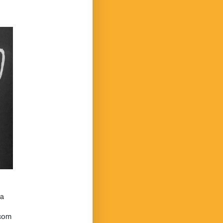
ra
 com