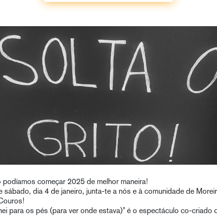
 podíamos começar 2025 de melhor maneira!
e sábado, dia 4 de janeiro, junta-te a nós e à comunidade de Morei
Couros!
hei para os pés (para ver onde estava)” é o espectáculo co-criado