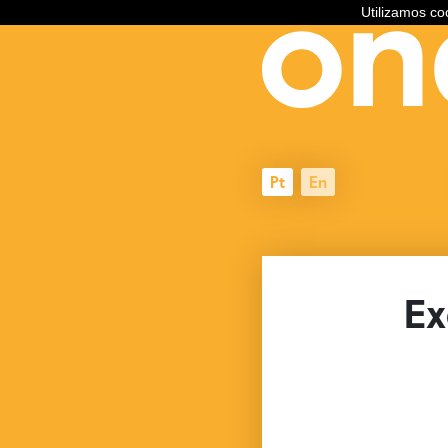
Utilizamos c
Pt
En
Ex