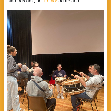
Não percam , no
Tremor
deste ano!