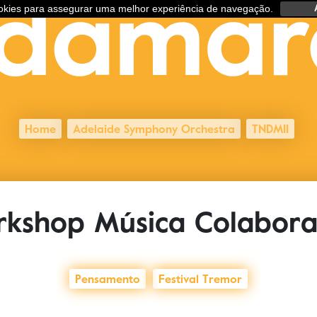
ookies para assegurar uma melhor experiência de navegação.
Home
Adelaide Symphony Orchestra
TNDMII
kshop Música Colabora
Pensamento
Festival Tremor