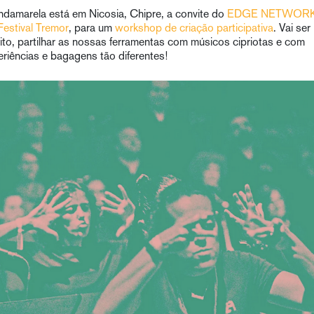
ndamarela está em Nicosia, Chipre, a convite do
EDGE NETWOR
Festival Tremor
, para um
workshop de criação participativa
. Vai ser
ito, partilhar as nossas ferramentas com músicos cipriotas e com
eriências e bagagens tão diferentes!