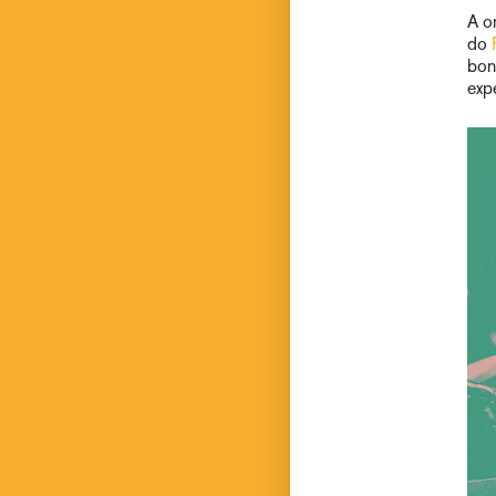
A o
do
bon
exp