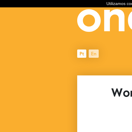
Utilizamos c
Pt
En
Wor